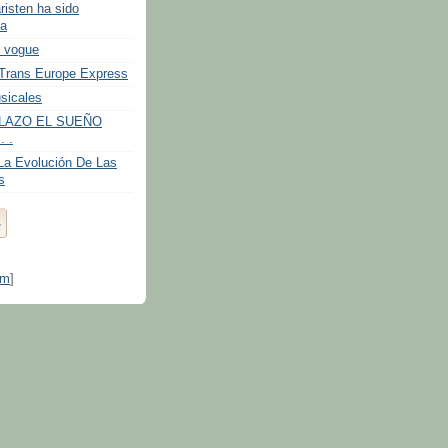
isten ha sido
da
e vogue
-Trans Europe Express
sicales
APLAZO EL SUEÑO
 .
La Evolución De Las
s
om
]