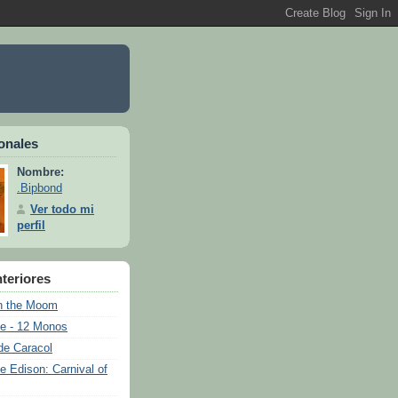
onales
Nombre:
.Bipbond
Ver todo mi
perfil
teriores
n the Moom
e - 12 Monos
de Caracol
e Edison: Carnival of