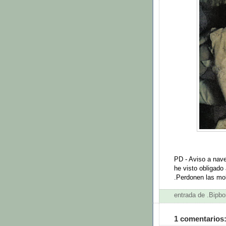
PD - Aviso a naveg
he visto obligado a
.Perdonen las mo
entrada de .Bip
1 comentarios