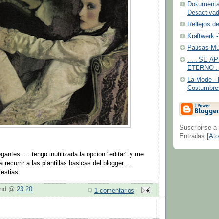
Dokumentar
Desactiva
Reflejos d
Kraftwerk 
Pausas Mu
. . . SE 
ETERNO . .
La Mode - 
Costumbre
Suscribirse a
Entradas [
At
antes . . .tengo inutilizada la opcion "editar" y me
 recurrir a las plantillas basicas del blogger . .
lestias
bond @
23:20
1 comentarios
: